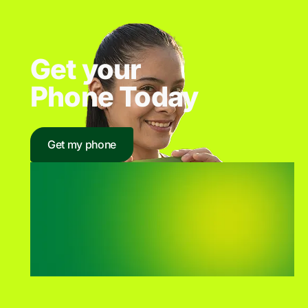
Get your
Phone Today
Get my phone