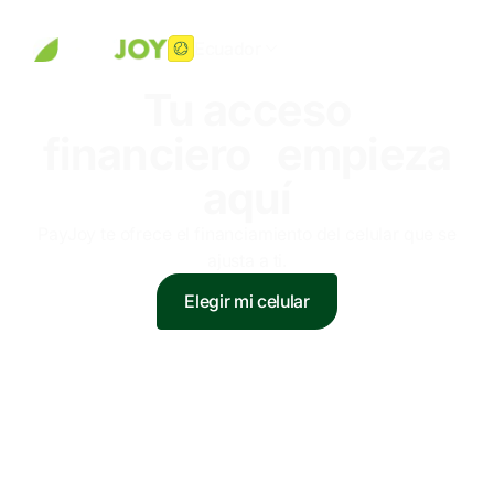
Ecuador
Tu acceso
financiero empieza
aquí
PayJoy te ofrece el financiamiento del celular que se
ajusta a ti.
Elegir mi celular