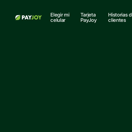
Elegir mi
Tarjeta
Historias 
celular
PayJoy
clientes